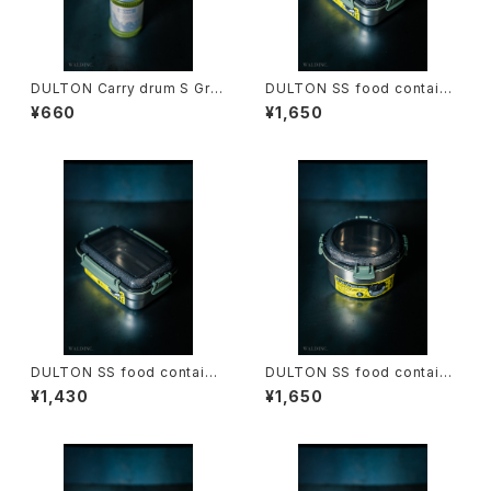
DULTON Carry drum S Gre
DULTON SS food containe
en
r Rectangle L Green
¥660
¥1,650
DULTON SS food containe
DULTON SS food containe
r Rectangle M Green
r Round L Green
¥1,430
¥1,650