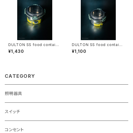
DULTON SS food containe
DULTON SS food containe
r Round M Green
r Round S Green
¥1,430
¥1,100
CATEGORY
照明器具
スイッチ
コンセント