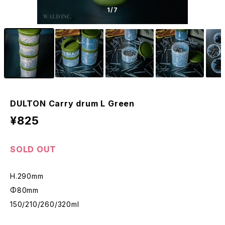
1
/7
DULTON Carry drum L Green
¥825
SOLD OUT
H.290mm
Φ80mm
150/210/260/320ml