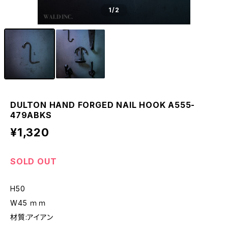
1
/2
DULTON HAND FORGED NAIL HOOK A555-
479ABKS
¥1,320
SOLD OUT
H50
W45 ｍｍ
材質:アイアン