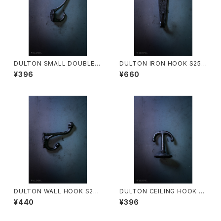
DULTON SMALL DOUBLE H
DULTON IRON HOOK S255
OOK S255-101ABK
-91S/ABK
¥396
¥660
DULTON WALL HOOK S255
DULTON CEILING HOOK 6
-92ABK
0 S355-89ABK
¥440
¥396