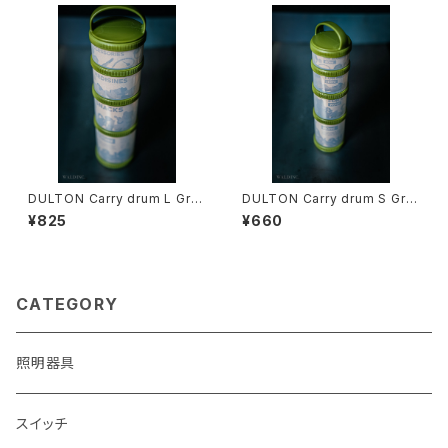
DULTON Carry drum L Gre
DULTON Carry drum S Gre
en
en
¥825
¥660
CATEGORY
照明器具
スイッチ